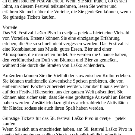
an einem solchen Festival erlebt. Wenn Sie sich fragen, ob es sich
lohnt, an diesem Festival teilzunehmen, lesen Sie weiter und
erfahren Sie mehr über die Vorteile, die Sie genießen können, wenn
Sie günstige Tickets kaufen.
Vorteile
Das 58. Festival Laško Pivo in cvetje – petek – bietet eine Vielzahl
von Vorteilen. Erstens können Sie eine einzigartige Erfahrung
erleben, die Sie so schnell nicht vergessen werden. Das Festival ist
eine Kombination aus Musik, gutes Essen, Bier und einer
Atmosphäre, die man selten findet. Sie werden die Chance haben,
den verführerischen Duft von Blumen und Bier zu genießen,
während Sie durch die Straßen von Laško schlendern.
Außerdem können Sie die Vielfalt der slowenischen Kultur erleben.
Sie können traditionelle slowenische Speisen probieren, die von
einheimischen Köchen zubereitet werden. Darüber hinaus werden
auf dem Festival Biersorten aus der ganzen Welt präsentiert. Sie
können also sicher sein, dass Sie eine großartige Auswahl an Bieren
haben werden. Zusätzlich dazu gibt es auch zahlreiche Aktivitäten
für Kinder, sodass sie auch ihren Spaß haben werden.
Günstige Tickets für das 58. festival Laško Pivo in cvetje – petek –
kaufen
Wenn Sie sich nun entschieden haben, am 58. festival Laško Pivo in
cvetje teilzunehmen, sollten Sie sich schnellstmöglich günstige