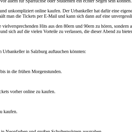
 vor allem für Sparfüchse oder Studenten ein echter Segen sein können.
und unkompliziert online kaufen. Der Urbankeller hat dafür eine eigene
ält man die Tickets per E-Mail und kann sich dann auf eine unvergessl
 vielversprechenden Hits aus den 80ern und 90ern zu hören, sondern au
und sich auf die vielen Vorteile zu verlassen, die dieser Abend zu biete
im Urbankeller in Salzburg auftauchen könnten:
 bis in die frühen Morgenstunden.
ckets vorher online zu kaufen.
zu kaufen.
s in Neonfarben und großen Schulterpolstern ausgraben.