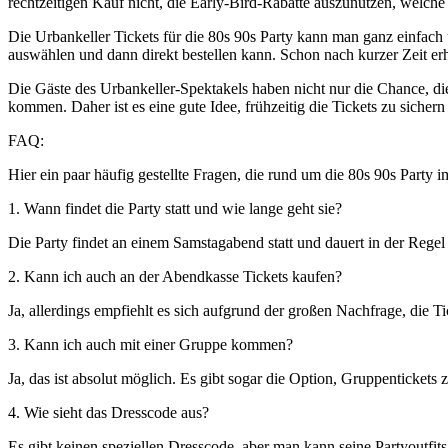
rechtzeitigen Kauf nicht, die Early-Bird-Rabatte auszunutzen, welche
Die Urbankeller Tickets für die 80s 90s Party kann man ganz einfach 
auswählen und dann direkt bestellen kann. Schon nach kurzer Zeit erh
Die Gäste des Urbankeller-Spektakels haben nicht nur die Chance, die
kommen. Daher ist es eine gute Idee, frühzeitig die Tickets zu sichern 
FAQ:
Hier ein paar häufig gestellte Fragen, die rund um die 80s 90s Party 
1. Wann findet die Party statt und wie lange geht sie?
Die Party findet an einem Samstagabend statt und dauert in der Regel
2. Kann ich auch an der Abendkasse Tickets kaufen?
Ja, allerdings empfiehlt es sich aufgrund der großen Nachfrage, die Ti
3. Kann ich auch mit einer Gruppe kommen?
Ja, das ist absolut möglich. Es gibt sogar die Option, Gruppentickets 
4. Wie sieht das Dresscode aus?
Es gibt keinen speziellen Dresscode, aber man kann seine Partyoutfit