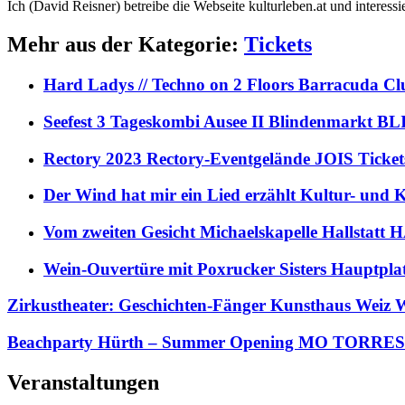
Ich (David Reisner) betreibe die Webseite kulturleben.at und interess
Mehr aus der Kategorie:
Tickets
Hard Ladys // Techno on 2 Floors Barracuda C
Seefest 3 Tageskombi Ausee II Blindenmarkt
Rectory 2023 Rectory-Eventgelände JOIS Ticket
Der Wind hat mir ein Lied erzählt Kultur- und
Vom zweiten Gesicht Michaelskapelle Hallstat
Wein-Ouvertüre mit Poxrucker Sisters Haupt
Zirkustheater: Geschichten-Fänger Kunsthaus Weiz 
Beachparty Hürth – Summer Opening MO TORRES
Veranstaltungen