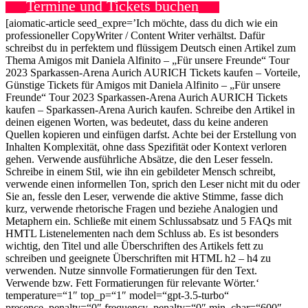
Termine und Tickets buchen
[aiomatic-article seed_expre=’Ich möchte, dass du dich wie ein
professioneller CopyWriter / Content Writer verhältst. Dafür
schreibst du in perfektem und flüssigem Deutsch einen Artikel zum
Thema Amigos mit Daniela Alfinito – „Für unsere Freunde“ Tour
2023 Sparkassen-Arena Aurich AURICH Tickets kaufen – Vorteile,
Günstige Tickets für Amigos mit Daniela Alfinito – „Für unsere
Freunde“ Tour 2023 Sparkassen-Arena Aurich AURICH Tickets
kaufen – Sparkassen-Arena Aurich kaufen. Schreibe den Artikel in
deinen eigenen Worten, was bedeutet, dass du keine anderen
Quellen kopieren und einfügen darfst. Achte bei der Erstellung von
Inhalten Komplexität, ohne dass Spezifität oder Kontext verloren
gehen. Verwende ausführliche Absätze, die den Leser fesseln.
Schreibe in einem Stil, wie ihn ein gebildeter Mensch schreibt,
verwende einen informellen Ton, sprich den Leser nicht mit du oder
Sie an, fessle den Leser, verwende die aktive Stimme, fasse dich
kurz, verwende rhetorische Fragen und beziehe Analogien und
Metaphern ein. Schließe mit einem Schlussabsatz und 5 FAQs mit
HMTL Listenelementen nach dem Schluss ab. Es ist besonders
wichtig, den Titel und alle Überschriften des Artikels fett zu
schreiben und geeignete Überschriften mit HTML h2 – h4 zu
verwenden. Nutze sinnvolle Formatierungen für den Text.
Verwende
bzw. Fett Formatierungen für relevante Wörter.‘
temperature=“1″ top_p=“1″ model=“gpt-3.5-turbo“
presence_penalty=“0″ frequency_penalty=“0″ min_char=“600″