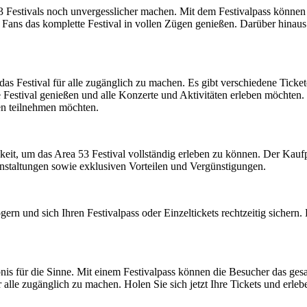
 53 Festivals noch unvergesslicher machen. Mit dem Festivalpass könne
ans das komplette Festival in vollen Zügen genießen. Darüber hinaus e
 das Festival für alle zugänglich zu machen. Es gibt verschiedene Tick
tte Festival genießen und alle Konzerte und Aktivitäten erleben möchten.
gen teilnehmen möchten.
eit, um das Area 53 Festival vollständig erleben zu können. Der Kaufpro
nstaltungen sowie exklusiven Vorteilen und Vergünstigungen.
rn und sich Ihren Festivalpass oder Einzeltickets rechtzeitig sichern. 
ebnis für die Sinne. Mit einem Festivalpass können die Besucher das ges
 alle zugänglich zu machen. Holen Sie sich jetzt Ihre Tickets und erleb