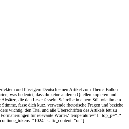
n perfektem und flüssigem Deutsch einen Artikel zum Thema Ballon
 Worten, was bedeutet, dass du keine anderen Quellen kopieren und
Absätze, die den Leser fesseln. Schreibe in einem Stil, wie ihn ein
ve Stimme, fasse dich kurz, verwende rhetorische Fragen und beziehe
 wichtig, den Titel und alle Überschriften des Artikels fett zu
 Formatierungen für relevante Wörter.‘ temperature=“1″ top_p=“1″
ontinue_tokens=“1024″ static_content=“on“]