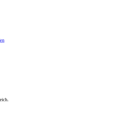
fen
eich.