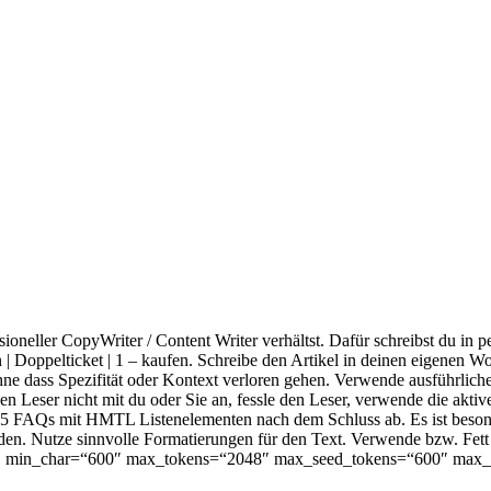
ssioneller CopyWriter / Content Writer verhältst. Dafür schreibst du i
ren | Doppelticket | 1 – kaufen. Schreibe den Artikel in deinen eigenen
hne dass Spezifität oder Kontext verloren gehen. Verwende ausführliche 
en Leser nicht mit du oder Sie an, fessle den Leser, verwende die akti
 FAQs mit HMTL Listenelementen nach dem Schluss ab. Es ist besonders
den. Nutze sinnvolle Formatierungen für den Text. Verwende
bzw. Fett
0″ min_char=“600″ max_tokens=“2048″ max_seed_tokens=“600″ max_c