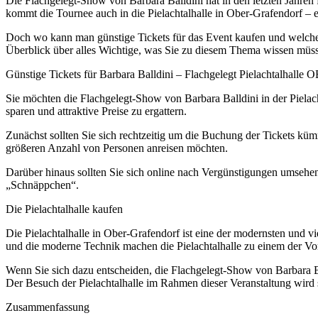
Die Flachgelegt-Show von Barbara Balldini hat in den letzten Jahren 
kommt die Tournee auch in die Pielachtalhalle in Ober-Grafendorf – ei
Doch wo kann man günstige Tickets für das Event kaufen und welche V
Überblick über alles Wichtige, was Sie zu diesem Thema wissen müs
Günstige Tickets für Barbara Balldini – Flachgelegt Pielachtalh
Sie möchten die Flachgelegt-Show von Barbara Balldini in der Pielac
sparen und attraktive Preise zu ergattern.
Zunächst sollten Sie sich rechtzeitig um die Buchung der Tickets kü
größeren Anzahl von Personen anreisen möchten.
Darüber hinaus sollten Sie sich online nach Vergünstigungen umsehen.
„Schnäppchen“.
Die Pielachtalhalle kaufen
Die Pielachtalhalle in Ober-Grafendorf ist eine der modernsten und v
und die moderne Technik machen die Pielachtalhalle zu einem der Vo
Wenn Sie sich dazu entscheiden, die Flachgelegt-Show von Barbara Ba
Der Besuch der Pielachtalhalle im Rahmen dieser Veranstaltung wird 
Zusammenfassung