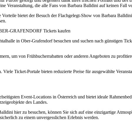
für Furore gesorgt und begeistert dank ihres frischen Formats und des
ne Veranstaltung, die alle Fans von Barbara Balldini auf keinen Fall ve
orteile bietet der Besuch der Flachgelegt-Show von Barbara Balldini i
sen.
alle OBER-GRAFENDORF Tickets kaufen
htalhalle in Ober-Grafendorf besuchen und suchen nach günstigen Tick
mmern, um von Frühbucherrabatten oder anderen Angeboten zu profitier
 Viele Ticket-Portale bieten reduzierte Preise für ausgewählte Verans
ielseitigsten Event-Locations in Österreich und bietet ideale Rahmenbe
rzeigeobjekte des Landes.
lldini hier zu besuchen, können Sie sich auf eine einzigartige Atmosp
sicherlich zu einem unvergesslichen Erlebnis werden.