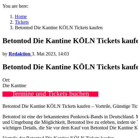
You are here:
Home
Tickets
Betontod Die Kantine KÖLN Tickets kaufen
Betontod Die Kantine KÖLN Tickets kauf
by
Redaktion
3. Mai 2023, 14:03
Betontod Die Kantine KÖLN Tickets kaufe
Ort:
Die Kantine
Termine und Tickets buchen
Betontod Die Kantine KÖLN Tickets kaufen – Vorteile, Günstige Ti
Betontod ist eine der bekanntesten Punkrock-Bands in Deutschland. M
und Umgebung die Möglichkeit, Betontod live zu erleben, indem sie Ti
wichtigen Details, die Sie vor dem Kauf von Betontod Die Kantine Kö