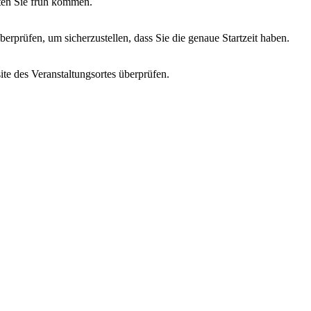
lten Sie früh kommen.
prüfen, um sicherzustellen, dass Sie die genaue Startzeit haben.
te des Veranstaltungsortes überprüfen.