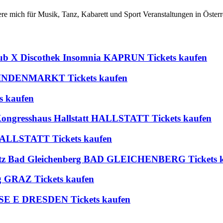
iere mich für Musik, Tanz, Kabarett und Sport Veranstaltungen in Österr
lub X Discothek Insomnia KAPRUN Tickets kaufen
 BLINDENMARKT Tickets kaufen
s kaufen
 Kongresshaus Hallstatt HALLSTATT Tickets kaufen
t HALLSTATT Tickets kaufen
platz Bad Gleichenberg BAD GLEICHENBERG Tickets 
g GRAZ Tickets kaufen
SE E DRESDEN Tickets kaufen