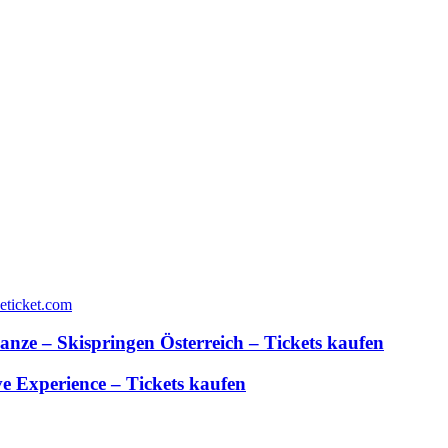
anze – Skispringen Österreich – Tickets kaufen
 Experience – Tickets kaufen