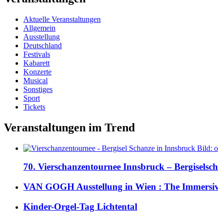
Aktuelle Veranstaltungen
Allgemein
Ausstellung
Deutschland
Festivals
Kabarett
Konzerte
Musical
Sonstiges
Sport
Tickets
Veranstaltungen im Trend
70. Vierschanzentournee Innsbruck – Bergiselsch
VAN GOGH Ausstellung in Wien : The Immersive
Kinder-Orgel-Tag Lichtental