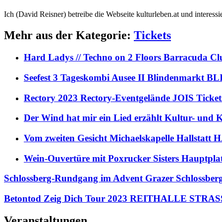
Ich (David Reisner) betreibe die Webseite kulturleben.at und interess
Mehr aus der Kategorie:
Tickets
Hard Ladys // Techno on 2 Floors Barracuda C
Seefest 3 Tageskombi Ausee II Blindenmarkt
Rectory 2023 Rectory-Eventgelände JOIS Ticket
Der Wind hat mir ein Lied erzählt Kultur- und
Vom zweiten Gesicht Michaelskapelle Hallstat
Wein-Ouvertüre mit Poxrucker Sisters Haupt
Schlossberg-Rundgang im Advent Grazer Schlossber
Betontod Zeig Dich Tour 2023 REITHALLE STRAS
Veranstaltungen