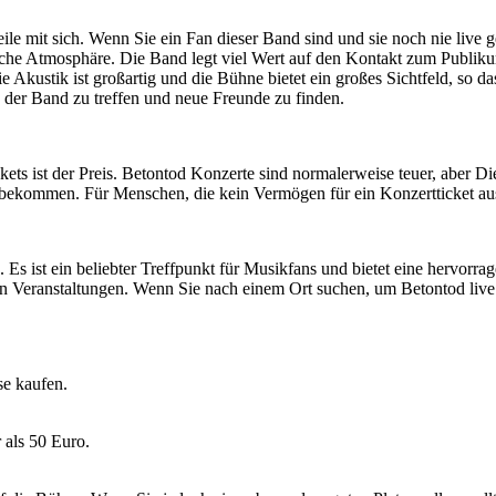
e mit sich. Wenn Sie ein Fan dieser Band sind und sie noch nie live 
bliche Atmosphäre. Die Band legt viel Wert auf den Kontakt zum Publi
Die Akustik ist großartig und die Bühne bietet ein großes Sichtfeld, so
 der Band zu treffen und neue Freunde zu finden.
 ist der Preis. Betontod Konzerte sind normalerweise teuer, aber Die 
 bekommen. Für Menschen, die kein Vermögen für ein Konzertticket aus
n. Es ist ein beliebter Treffpunkt für Musikfans und bietet eine hervor
en Veranstaltungen. Wenn Sie nach einem Ort suchen, um Betontod live z
e kaufen.
 als 50 Euro.