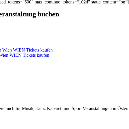
ed_tokens=“600″ max_continue_tokens=“1024″ static_content=“on“]
Veranstaltung buchen
um Wien WIEN Tickets kaufen
 Wien WIEN Tickets kaufen
iere mich für Musik, Tanz, Kabarett und Sport Veranstaltungen in Österr