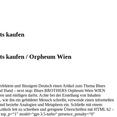
s kaufen
ts kaufen / Orpheum Wien
n perfektem und flüssigem Deutsch einen Artikel zum Thema Blues
rs 2nd Hand – next stop: Blues BROTHERS Orpheum Wien WIEN
n und einfügen darfst. Achte bei der Erstellung von Inhalten
l, wie ihn ein gebildeter Mensch schreibt, verwende einen informellen
n und beziehe Analogien und Metaphern ein. Schließe mit einem
rtikels fett zu schreiben und geeignete Überschriften mit HTML h2 –
1″ top_p=“1″ model=“gpt-3.5-turbo“ presence_penalty=“0″