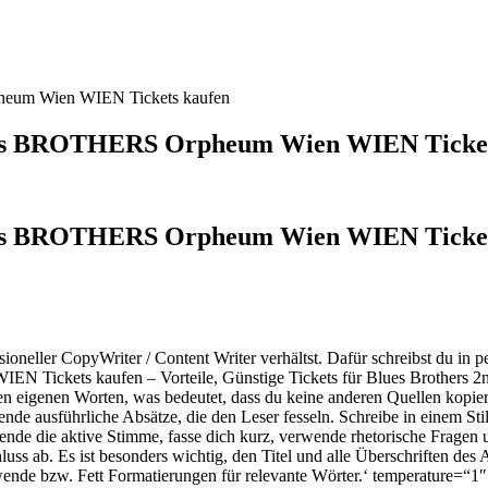
pheum Wien WIEN Tickets kaufen
Blues BROTHERS Orpheum Wien WIEN Ticket
Blues BROTHERS Orpheum Wien WIEN Ticke
ssioneller CopyWriter / Content Writer verhältst. Dafür schreibst du i
EN Tickets kaufen – Vorteile, Günstige Tickets für Blues Brothe
n eigenen Worten, was bedeutet, dass du keine anderen Quellen kopiere
nde ausführliche Absätze, die den Leser fesseln. Schreibe in einem Sti
rwende die aktive Stimme, fasse dich kurz, verwende rhetorische Frage
ab. Es ist besonders wichtig, den Titel und alle Überschriften des A
rwende
bzw. Fett Formatierungen für relevante Wörter.‘ temperature=“