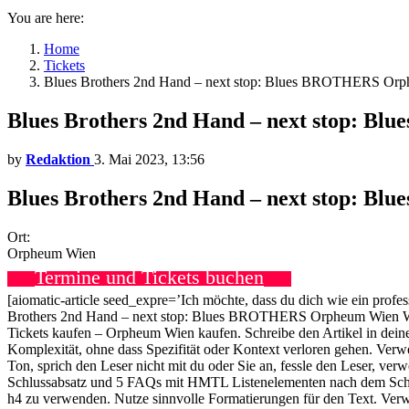
You are here:
Home
Tickets
Blues Brothers 2nd Hand – next stop: Blues BROTHERS Or
Blues Brothers 2nd Hand – next stop: 
by
Redaktion
3. Mai 2023, 13:56
Blues Brothers 2nd Hand – next stop: 
Ort:
Orpheum Wien
Termine und Tickets buchen
[aiomatic-article seed_expre=’Ich möchte, dass du dich wie ein profe
Brothers 2nd Hand – next stop: Blues BROTHERS Orpheum Wien WI
Tickets kaufen – Orpheum Wien kaufen. Schreibe den Artikel in deine
Komplexität, ohne dass Spezifität oder Kontext verloren gehen. Verwe
Ton, sprich den Leser nicht mit du oder Sie an, fessle den Leser, ve
Schlussabsatz und 5 FAQs mit HMTL Listenelementen nach dem Schluss 
h4 zu verwenden. Nutze sinnvolle Formatierungen für den Text. Ve