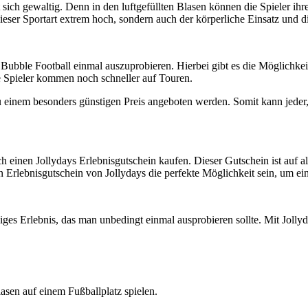
rrt sich gewaltig. Denn in den luftgefüllten Blasen können die Spieler i
ieser Sportart extrem hoch, sondern auch der körperliche Einsatz und d
 Bubble Football einmal auszuprobieren. Hierbei gibt es die Möglichke
 Spieler kommen noch schneller auf Touren.
zu einem besonders günstigen Preis angeboten werden. Somit kann jeder,
inen Jollydays Erlebnisgutschein kaufen. Dieser Gutschein ist auf al
n Erlebnisgutschein von Jollydays die perfekte Möglichkeit sein, um e
ßiges Erlebnis, das man unbedingt einmal ausprobieren sollte. Mit Joll
Blasen auf einem Fußballplatz spielen.