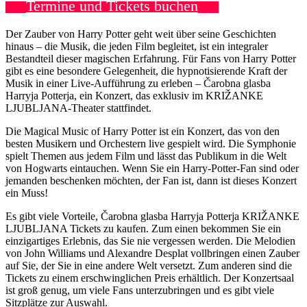
Termine und Tickets buchen
Der Zauber von Harry Potter geht weit über seine Geschichten
hinaus – die Musik, die jeden Film begleitet, ist ein integraler
Bestandteil dieser magischen Erfahrung. Für Fans von Harry Potter
gibt es eine besondere Gelegenheit, die hypnotisierende Kraft der
Musik in einer Live-Aufführung zu erleben – Čarobna glasba
Harryja Potterja, ein Konzert, das exklusiv im KRIŽANKE
LJUBLJANA-Theater stattfindet.
Die Magical Music of Harry Potter ist ein Konzert, das von den
besten Musikern und Orchestern live gespielt wird. Die Symphonie
spielt Themen aus jedem Film und lässt das Publikum in die Welt
von Hogwarts eintauchen. Wenn Sie ein Harry-Potter-Fan sind oder
jemanden beschenken möchten, der Fan ist, dann ist dieses Konzert
ein Muss!
Es gibt viele Vorteile, Čarobna glasba Harryja Potterja KRIŽANKE
LJUBLJANA Tickets zu kaufen. Zum einen bekommen Sie ein
einzigartiges Erlebnis, das Sie nie vergessen werden. Die Melodien
von John Williams und Alexandre Desplat vollbringen einen Zauber
auf Sie, der Sie in eine andere Welt versetzt. Zum anderen sind die
Tickets zu einem erschwinglichen Preis erhältlich. Der Konzertsaal
ist groß genug, um viele Fans unterzubringen und es gibt viele
Sitzplätze zur Auswahl.