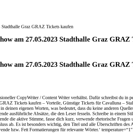
 Stadthalle Graz GRAZ Tickets kaufen
Show am 27.05.2023 Stadthalle Graz GRAZ 
how am 27.05.2023 Stadthalle Graz GRAZ T
ssioneller CopyWriter / Content Writer verhältst. Dafür schreibst du i
RAZ Tickets kaufen – Vorteile, Günstige Tickets für Cavalluna – St
in deinen eigenen Worten, was bedeutet, dass du keine anderen Quellen 
nde ausführliche Absätze, die den Leser fesseln. Schreibe in einem Sti
rwende die aktive Stimme, fasse dich kurz, verwende rhetorische Frage
ab. Es ist besonders wichtig, den Titel und alle Überschriften des A
rwende
bzw. Fett Formatierungen für relevante Wörter.‘ temperature=“