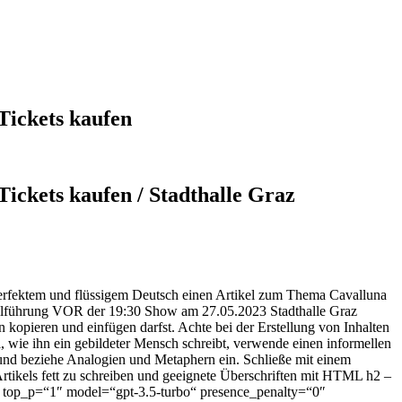
Tickets kaufen
ickets kaufen / Stadthalle Graz
n perfektem und flüssigem Deutsch einen Artikel zum Thema Cavalluna
allführung VOR der 19:30 Show am 27.05.2023 Stadthalle Graz
kopieren und einfügen darfst. Achte bei der Erstellung von Inhalten
l, wie ihn ein gebildeter Mensch schreibt, verwende einen informellen
n und beziehe Analogien und Metaphern ein. Schließe mit einem
rtikels fett zu schreiben und geeignete Überschriften mit HTML h2 –
1″ top_p=“1″ model=“gpt-3.5-turbo“ presence_penalty=“0″