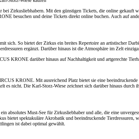
rl-Storz-Wiese kaufen
bei Zirkusliebhabern. Mit den günstigen Tickets, die online gekauft w
NE besuchen und deine Tickets direkt online buchen. Auch auf andere
sich. So bietet der Zirkus ein breites Repertoire an artistischer Darbi
dressuren ergänzt. Darüber hinaus ist die Atmosphäre im Zelt einzigart
RCUS KRONE darüber hinaus auf Nachhaltigkeit und artgerechte Tierhal
 CIRCUS KRONE. Mit ausreichend Platz bietet sie eine beeindruckende K
es nicht. Die Karl-Storz-Wiese zeichnet sich darüber hinaus durch ihre
absolutes Must-See für Zirkusliebhaber und alle, die eine unvergess
us bietet spektakuläre Akrobatik und beeindruckende Tierdressuren, w
tlingen ist dabei optimal gewählt.