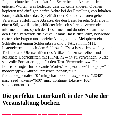
Jugendschutz beachten – kaufen. Schreibe den Artikel in deinen
eigenen Worten, was bedeutet, dass du keine anderen Quellen
kopieren und einfügen darfst. Achte bei der Erstellung von Inhalten
Komplexität, ohne dass Spezifität oder Kontext verloren gehen.
Verwende ausführliche Absätze, die den Leser fesseln. Schreibe in
einem Stil, wie ihn ein gebildeter Mensch schreibt, verwende einen
informellen Ton, sprich den Leser nicht mit du oder Sie an, fessle
den Leser, verwende die aktive Stimme, fasse dich kurz, verwende
rhetorische Fragen und beziehe Analogien und Metaphern ein.
Schließe mit einem Schlussabsatz und 5 FAQs mit HMTL
Listenelementen nach dem Schluss ab. Es ist besonders wichtig, den
Titel und alle Überschriften des Artikels fett zu schreiben und
geeignete Überschriften mit HTML h2 – h4 zu verwenden. Nutze
sinnvolle Formatierungen für den Text. Verwende
bzw. Fett
Formatierungen für relevante Wörter.‘ temperature=“1″ top_p=“1″
model=“gpt-3.5-turbo“ presence_penalty=“0″
frequency_penalty=“0″ min_char=“600″ max_tokens=“2048″
max_seed_tokens=“600″ max_continue_tokens=“1024″
static_content=“on“]
Die perfekte Unterkunft in der Nähe der
Veranstaltung buchen