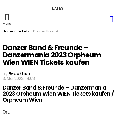
LATEST
S
Menu
You are here:
Home
Tickets
Danzer Band & Freunde – Danzermania 2023 Orpheum Wien WIEN Tickets kaufen
Danzer Band & Freunde –
Danzermania 2023 Orpheum
Wien WIEN Tickets kaufen
by
Redaktion
3. Mai 2023, 14:08
Danzer Band & Freunde – Danzermania
2023 Orpheum Wien WIEN Tickets kaufen /
Orpheum Wien
Ort: