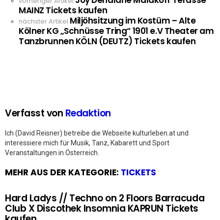
Joy Denalane Malakoff Terasse
See
vorheriger Artikel
MAINZ Tickets kaufen
more
Miljöhsitzung im Kostüm – Alte
nächster Artikel
Kölner KG „Schnüsse Tring“ 1901 e.V Theater am
Tanzbrunnen KÖLN (DEUTZ) Tickets kaufen
Verfasst von
Redaktion
Ich (David Reisner) betreibe die Webseite kulturleben.at und
interessiere mich für Musik, Tanz, Kabarett und Sport
Veranstaltungen in Österreich.
MEHR AUS DER KATEGORIE:
TICKETS
Hard Ladys // Techno on 2 Floors Barracuda
Club X Discothek Insomnia KAPRUN Tickets
kaufen