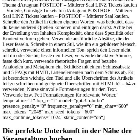
Thema dArtagnan POSTHOF – Mittlerer Saal LINZ Tickets kaufen
– Vorteile, Günstige Tickets für dArtagnan POSTHOF – Mittlerer
Saal LINZ Tickets kaufen – POSTHOF – Mittlerer Saal kaufen.
Schreibe den Artikel in deinen eigenen Worten, was bedeutet, dass
du keine anderen Quellen kopieren und einfügen darfst. Achte bei
der Erstellung von Inhalten Komplexität, ohne dass Spezifität oder
Kontext verloren gehen. Verwende ausführliche Absätze, die den
Leser fesseln. Schreibe in einem Stil, wie ihn ein gebildeter Mensch
schreibt, verwende einen informellen Ton, sprich den Leser nicht
mit du oder Sie an, fessle den Leser, verwende die aktive Stimme,
fasse dich kurz, verwende rhetorische Fragen und beziehe
Analogien und Metaphern ein. Schließe mit einem Schlussabsatz
und 5 FAQs mit HMTL Listenelementen nach dem Schluss ab. Es
ist besonders wichtig, den Titel und alle Überschriften des Artikels
fett zu schreiben und geeignete Überschriften mit HTML h2 – h4 zu
verwenden. Nutze sinnvolle Formatierungen für den Text.
Verwende
bzw. Fett Formatierungen für relevante Wörter.‘
temperature=“1″ top_p=“1″ model=“gpt-3.5-turbo“
presence_penalty=“0″ frequency_penalty=“0″ min_char=“600″
max_tokens=“2048″ max_seed_tokens=“600″
max_continue_tokens=“1024″ static_content=“on“]
Die perfekte Unterkunft in der Nähe der
Veranstaltung buchen