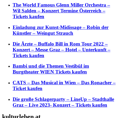
The World Famous Glenn Miller Orchestra –
Wil Salden – Konzert Termine Österreich –
Tickets kaufen
Einladung zur Kunst-Midissage – Robin der
Künstler – Weingut Strauch
Die Ärzte – Buffalo Bill in Rom Tour 2022 –
Konzert – Messe Graz – Hotel – Unterkunft –
Tickets kaufen
Bambi und die Themen Vestibül im
Burgtheater WIEN Tickets kaufen
CATS – Das Musical in Wien – Das Ronacher –
Ticket kaufen
Die große Schlagerparty – LineUp – Stadthalle
Graz – Live 2023- Konzert – Tickets kaufen
kulturleben.at