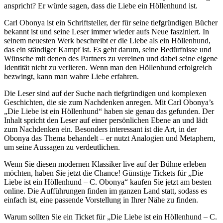
anspricht? Er würde sagen, dass die Liebe ein Höllenhund ist.
Carl Obonya ist ein Schriftsteller, der für seine tiefgründigen Bücher
bekannt ist und seine Leser immer wieder aufs Neue fasziniert. In
seinem neuesten Werk beschreibt er die Liebe als ein Höllenhund,
das ein ständiger Kampf ist. Es geht darum, seine Bedürfnisse und
Wünsche mit denen des Partners zu vereinen und dabei seine eigene
Identität nicht zu verlieren. Wenn man den Höllenhund erfolgreich
bezwingt, kann man wahre Liebe erfahren.
Die Leser sind auf der Suche nach tiefgründigen und komplexen
Geschichten, die sie zum Nachdenken anregen. Mit Carl Obonya’s
„Die Liebe ist ein Höllenhund“ haben sie genau das gefunden. Der
Inhalt spricht den Leser auf einer persönlichen Ebene an und lädt
zum Nachdenken ein. Besonders interessant ist die Art, in der
Obonya das Thema behandelt – er nutzt Analogien und Metaphern,
um seine Aussagen zu verdeutlichen.
Wenn Sie diesen modernen Klassiker live auf der Bühne erleben
möchten, haben Sie jetzt die Chance! Günstige Tickets für „Die
Liebe ist ein Höllenhund – C. Obonya“ kaufen Sie jetzt am besten
online. Die Aufführungen finden im ganzen Land statt, sodass es
einfach ist, eine passende Vorstellung in Ihrer Nähe zu finden.
Warum sollten Sie ein Ticket für „Die Liebe ist ein Höllenhund – C.