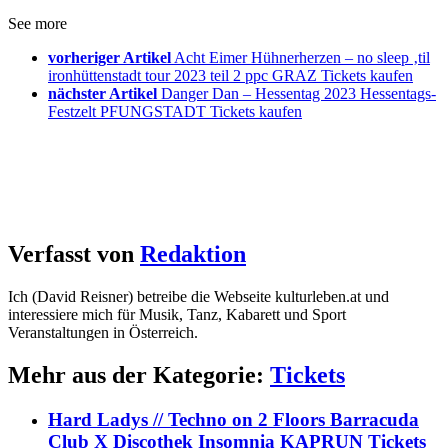
See more
vorheriger Artikel
Acht Eimer Hühnerherzen – no sleep ‚til
ironhüttenstadt tour 2023 teil 2 ppc GRAZ Tickets kaufen
nächster Artikel
Danger Dan – Hessentag 2023 Hessentags-
Festzelt PFUNGSTADT Tickets kaufen
Verfasst von
Redaktion
Ich (David Reisner) betreibe die Webseite kulturleben.at und
interessiere mich für Musik, Tanz, Kabarett und Sport
Veranstaltungen in Österreich.
Mehr aus der Kategorie:
Tickets
Hard Ladys // Techno on 2 Floors Barracuda
Club X Discothek Insomnia KAPRUN Tickets