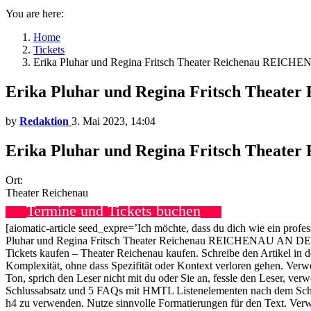
You are here:
Home
Tickets
Erika Pluhar und Regina Fritsch Theater Reichenau REIC
Erika Pluhar und Regina Fritsch Theat
by
Redaktion
3. Mai 2023, 14:04
Erika Pluhar und Regina Fritsch Theat
Ort:
Theater Reichenau
Termine und Tickets buchen
[aiomatic-article seed_expre=’Ich möchte, dass du dich wie ein profe
Pluhar und Regina Fritsch Theater Reichenau REICHENAU AN DER 
Tickets kaufen – Theater Reichenau kaufen. Schreibe den Artikel in d
Komplexität, ohne dass Spezifität oder Kontext verloren gehen. Verwe
Ton, sprich den Leser nicht mit du oder Sie an, fessle den Leser, ve
Schlussabsatz und 5 FAQs mit HMTL Listenelementen nach dem Schluss 
h4 zu verwenden. Nutze sinnvolle Formatierungen für den Text. Ve