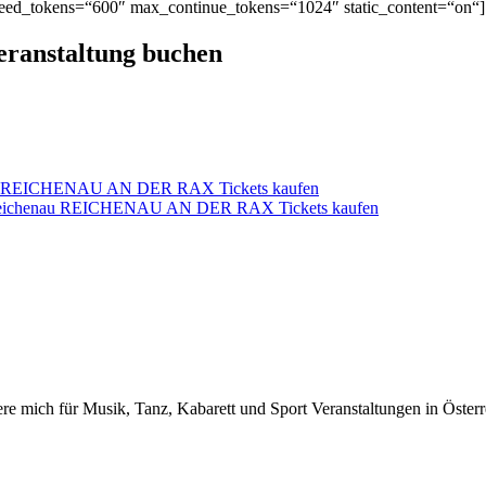
ed_tokens=“600″ max_continue_tokens=“1024″ static_content=“on“]
Veranstaltung buchen
enau REICHENAU AN DER RAX Tickets kaufen
er Reichenau REICHENAU AN DER RAX Tickets kaufen
iere mich für Musik, Tanz, Kabarett und Sport Veranstaltungen in Österr