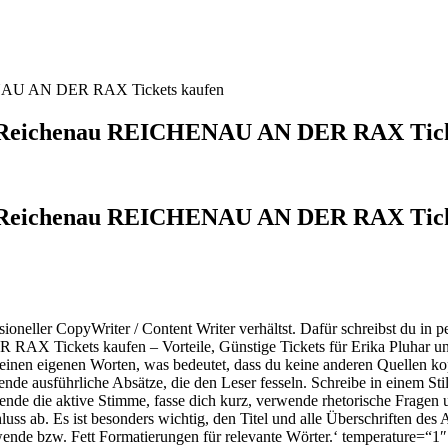
HENAU AN DER RAX Tickets kaufen
er Reichenau REICHENAU AN DER RAX Tick
er Reichenau REICHENAU AN DER RAX Ticke
ssioneller CopyWriter / Content Writer verhältst. Dafür schreibst du i
RAX Tickets kaufen – Vorteile, Günstige Tickets für Erika Pluh
einen eigenen Worten, was bedeutet, dass du keine anderen Quellen kop
nde ausführliche Absätze, die den Leser fesseln. Schreibe in einem Sti
rwende die aktive Stimme, fasse dich kurz, verwende rhetorische Frage
ab. Es ist besonders wichtig, den Titel und alle Überschriften des A
rwende
bzw. Fett Formatierungen für relevante Wörter.‘ temperature=“