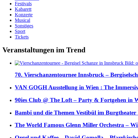
Festivals
Kabarett
Konzerte
Musical
Sonstiges
Sport
Tickets
Veranstaltungen im Trend
70. Vierschanzentournee Innsbruck – Bergiselsch
VAN GOGH Ausstellung in Wien : The Immersive
90ies Club @ The Loft – Party & Fortgehen in W
Bambi und die Themen Vestibül im Burgtheater
The World Famous Glenn Miller Orchestra – Wil 
Orgel und Kaffee – David Gomolla – Pfarrkirch