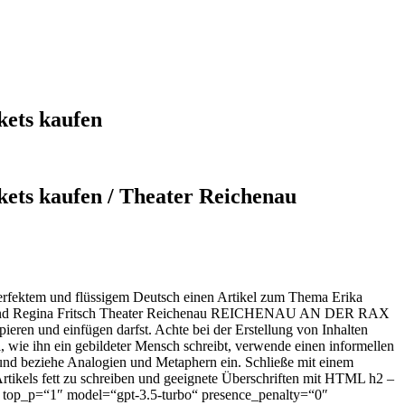
ets kaufen
ts kaufen / Theater Reichenau
n perfektem und flüssigem Deutsch einen Artikel zum Thema Erika
ar und Regina Fritsch Theater Reichenau REICHENAU AN DER RAX
ieren und einfügen darfst. Achte bei der Erstellung von Inhalten
l, wie ihn ein gebildeter Mensch schreibt, verwende einen informellen
n und beziehe Analogien und Metaphern ein. Schließe mit einem
rtikels fett zu schreiben und geeignete Überschriften mit HTML h2 –
1″ top_p=“1″ model=“gpt-3.5-turbo“ presence_penalty=“0″