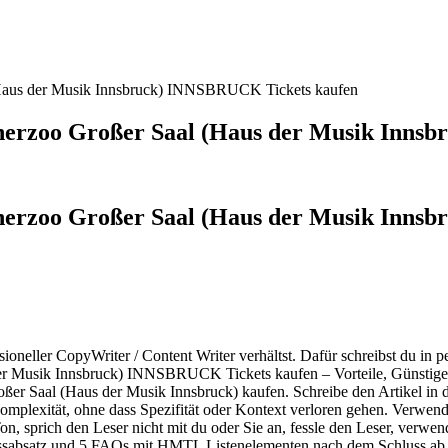
 (Haus der Musik Innsbruck) INNSBRUCK Tickets kaufen
cherzoo Großer Saal (Haus der Musik Inn
cherzoo Großer Saal (Haus der Musik Inns
ssioneller CopyWriter / Content Writer verhältst. Dafür schreibst du i
er Musik Innsbruck) INNSBRUCK Tickets kaufen – Vorteile, Günstige T
 Saal (Haus der Musik Innsbruck) kaufen. Schreibe den Artikel in de
omplexität, ohne dass Spezifität oder Kontext verloren gehen. Verwende
on, sprich den Leser nicht mit du oder Sie an, fessle den Leser, verwe
sabsatz und 5 FAQs mit HMTL Listenelementen nach dem Schluss ab. Es 