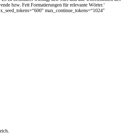
rwende
bzw. Fett Formatierungen für relevante Wörter.‘
max_seed_tokens=“600″ max_continue_tokens=“1024″
eich.