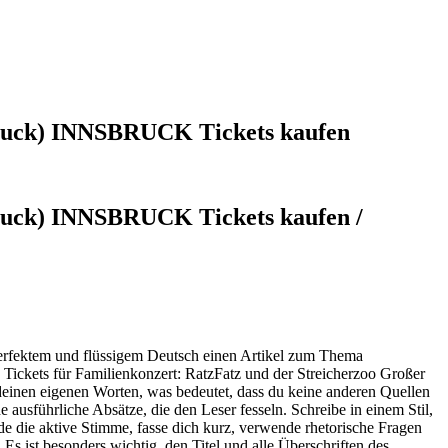
sbruck) INNSBRUCK Tickets kaufen
bruck) INNSBRUCK Tickets kaufen /
n perfektem und flüssigem Deutsch einen Artikel zum Thema
ickets für Familienkonzert: RatzFatz und der Streicherzoo Großer
inen eigenen Worten, was bedeutet, dass du keine anderen Quellen
 ausführliche Absätze, die den Leser fesseln. Schreibe in einem Stil,
nde die aktive Stimme, fasse dich kurz, verwende rhetorische Fragen
ist besonders wichtig, den Titel und alle Überschriften des