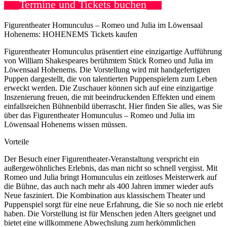
Termine und Tickets buchen
Figurentheater Homunculus – Romeo und Julia im Löwensaal
Hohenems: HOHENEMS Tickets kaufen
Figurentheater Homunculus präsentiert eine einzigartige Aufführung
von William Shakespeares berühmtem Stück Romeo und Julia im
Löwensaal Hohenems. Die Vorstellung wird mit handgefertigten
Puppen dargestellt, die von talentierten Puppenspielern zum Leben
erweckt werden. Die Zuschauer können sich auf eine einzigartige
Inszenierung freuen, die mit beeindruckenden Effekten und einem
einfallsreichen Bühnenbild überrascht. Hier finden Sie alles, was Sie
über das Figurentheater Homunculus – Romeo und Julia im
Löwensaal Hohenems wissen müssen.
Vorteile
Der Besuch einer Figurentheater-Veranstaltung verspricht ein
außergewöhnliches Erlebnis, das man nicht so schnell vergisst. Mit
Romeo und Julia bringt Homunculus ein zeitloses Meisterwerk auf
die Bühne, das auch nach mehr als 400 Jahren immer wieder aufs
Neue fasziniert. Die Kombination aus klassischem Theater und
Puppenspiel sorgt für eine neue Erfahrung, die Sie so noch nie erlebt
haben. Die Vorstellung ist für Menschen jeden Alters geeignet und
bietet eine willkommene Abwechslung zum herkömmlichen