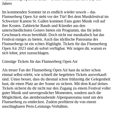
Jahres
Im kommenden Sommer ist es endlich wieder soweit – das
Flumserberg Open Air steht vor der Tür! Bei dem Musikfestival im
Schweizer Kanton St. Gallen kommen Fans guter Musik voll auf
ihre Kosten. Zahlreiche Bands und Künstler aus den
unterschiedlichsten Genres bieten ein Programm, das für jeden
Geschmack etwas bereithält. Doch nicht nur musikalisch hat das
Festival einiges zu bieten. Auch das idyllische Panorama des
Flumserbergs ist ein echtes Highlight. Tickets für das Flumserberg
Open Air 2023 sind ab sofort verfügbar. Wir zeigen dir, warum es
sich lohnt, jetzt zuzuschlagen.
Günstige Tickets für das Flumserberg Open Air
Als treuer Fan der Flumserberg Open Air hast du sicher schon
einmal selbst erlebt, wie schnell die begehrten Tickets ausverkauft
sind. Umso besser, dass du diesmal schon frühzeitig die Gelegenheit
hast, dir einen Platz an der Sonne zu sichern. Mit dem Kauf deines
Tickets sicherst du dir nicht nur den Zugang zu einem Festival voller
guter Musik und unvergesslicher Momenten, sondern auch die
Möglichkeit, das atemberaubende Alpenpanorama rund um den
Flumserberg zu entdecken. Zudem profitierst du von einem
unschlagbaren Preis-Leistungs-Verhältnis.