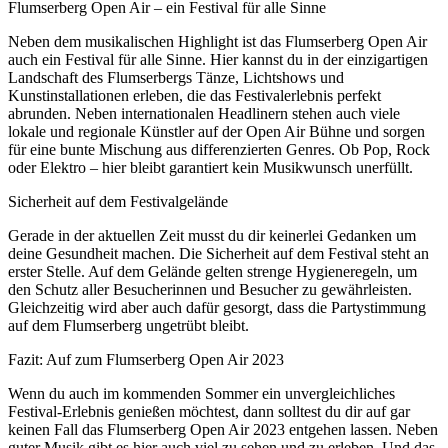
Flumserberg Open Air – ein Festival für alle Sinne
Neben dem musikalischen Highlight ist das Flumserberg Open Air
auch ein Festival für alle Sinne. Hier kannst du in der einzigartigen
Landschaft des Flumserbergs Tänze, Lichtshows und
Kunstinstallationen erleben, die das Festivalerlebnis perfekt
abrunden. Neben internationalen Headlinern stehen auch viele
lokale und regionale Künstler auf der Open Air Bühne und sorgen
für eine bunte Mischung aus differenzierten Genres. Ob Pop, Rock
oder Elektro – hier bleibt garantiert kein Musikwunsch unerfüllt.
Sicherheit auf dem Festivalgelände
Gerade in der aktuellen Zeit musst du dir keinerlei Gedanken um
deine Gesundheit machen. Die Sicherheit auf dem Festival steht an
erster Stelle. Auf dem Gelände gelten strenge Hygieneregeln, um
den Schutz aller Besucherinnen und Besucher zu gewährleisten.
Gleichzeitig wird aber auch dafür gesorgt, dass die Partystimmung
auf dem Flumserberg ungetrübt bleibt.
Fazit: Auf zum Flumserberg Open Air 2023
Wenn du auch im kommenden Sommer ein unvergleichliches
Festival-Erlebnis genießen möchtest, dann solltest du dir auf gar
keinen Fall das Flumserberg Open Air 2023 entgehen lassen. Neben
guter Musik gibt es hier auch viel zu sehen und zu erleben. Und das