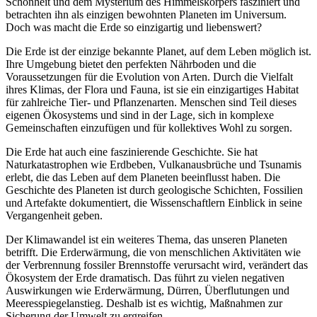
Schönheit und dem Mysterium des Himmelskörpers fasziniert und
betrachten ihn als einzigen bewohnten Planeten im Universum.
Doch was macht die Erde so einzigartig und liebenswert?
Die Erde ist der einzige bekannte Planet, auf dem Leben möglich ist.
Ihre Umgebung bietet den perfekten Nährboden und die
Voraussetzungen für die Evolution von Arten. Durch die Vielfalt
ihres Klimas, der Flora und Fauna, ist sie ein einzigartiges Habitat
für zahlreiche Tier- und Pflanzenarten. Menschen sind Teil dieses
eigenen Ökosystems und sind in der Lage, sich in komplexe
Gemeinschaften einzufügen und für kollektives Wohl zu sorgen.
Die Erde hat auch eine faszinierende Geschichte. Sie hat
Naturkatastrophen wie Erdbeben, Vulkanausbrüche und Tsunamis
erlebt, die das Leben auf dem Planeten beeinflusst haben. Die
Geschichte des Planeten ist durch geologische Schichten, Fossilien
und Artefakte dokumentiert, die Wissenschaftlern Einblick in seine
Vergangenheit geben.
Der Klimawandel ist ein weiteres Thema, das unseren Planeten
betrifft. Die Erderwärmung, die von menschlichen Aktivitäten wie
der Verbrennung fossiler Brennstoffe verursacht wird, verändert das
Ökosystem der Erde dramatisch. Das führt zu vielen negativen
Auswirkungen wie Erderwärmung, Dürren, Überflutungen und
Meeresspiegelanstieg. Deshalb ist es wichtig, Maßnahmen zur
Sicherung der Umwelt zu ergreifen.