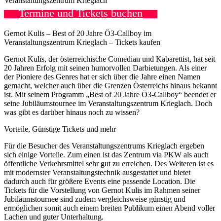
Veranstaltungszentrum Krieglach
Termine und Tickets buchen
Gernot Kulis – Best of 20 Jahre Ö3-Callboy im
Veranstaltungszentrum Krieglach – Tickets kaufen
Gernot Kulis, der österreichische Comedian und Kabarettist, hat seit
20 Jahren Erfolg mit seinen humorvollen Darbietungen. Als einer
der Pioniere des Genres hat er sich über die Jahre einen Namen
gemacht, welcher auch über die Grenzen Österreichs hinaus bekannt
ist. Mit seinem Programm „Best of 20 Jahre Ö3-Callboy“ beendet er
seine Jubiläumstournee im Veranstaltungszentrum Krieglach. Doch
was gibt es darüber hinaus noch zu wissen?
Vorteile, Günstige Tickets und mehr
Für die Besucher des Veranstaltungszentrums Krieglach ergeben
sich einige Vorteile. Zum einen ist das Zentrum via PKW als auch
öffentliche Verkehrsmittel sehr gut zu erreichen. Des Weiteren ist es
mit modernster Veranstaltungstechnik ausgestattet und bietet
dadurch auch für größere Events eine passende Location. Die
Tickets für die Vorstellung von Gernot Kulis im Rahmen seiner
Jubiläumstournee sind zudem vergleichsweise günstig und
ermöglichen somit auch einem breiten Publikum einen Abend voller
Lachen und guter Unterhaltung.