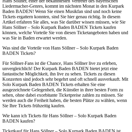
Hans Söllner, einer der bekanntesten Vertreter des bayerischen
Liedermacher-Genres, kommt im nächsten Monat in den Kurpark
Baden BADEN! Wenn Sie einen Musikfan sind und noch keine
Tickets ergattern konnten, sind Sie hier genau richtig. In diesem
Artikel erfahren Sie alles, was Sie darüber wissen müssen, wie Sie
Hans Söllner – Solo Kurpark Baden BADEN Tickets kaufen
können, welche Vorteile Sie von diesen Ticketangeboten haben und
was Sie in Baden erwartet werden.
Was sind die Vorteile von Hans Söllner – Solo Kurpark Baden
BADEN Tickets?
Für Söllner-Fans ist die Chance, Hans Söllner live zu erleben,
unvergleichlich! Der Kurpark Baden BADEN bietet jetzt eine
fantastische Möglichkeit, ihn live zu sehen. Tickets zu diesen
Konzerten sind jedoch sehr begehrt und oft schnell ausverkauft. Mit
Solo Kurpark Baden BADEN Tickets erhalten Sie eine
ausgezeichnete Gelegenheit, die Künstler in ihrer besten Form zu
sehen, ohne dabei exorbitante Ticketpreise zahlen zu müssen. Sie
werden auch die Freiheit haben, die besten Plätze zu wählen, wenn
Sie Ihre Tickets frühzeitig kaufen.
Wie kann ich Tickets für Hans Söllner – Solo Kurpark Baden
BADEN kaufen?
Ticketkauf für Hans Söllner – Solo Kurpark Baden BADEN ist