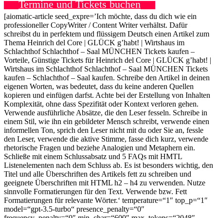
Termine und Tickets buchen
[aiomatic-article seed_expre=’Ich möchte, dass du dich wie ein
professioneller CopyWriter / Content Writer verhältst. Dafür
schreibst du in perfektem und flüssigem Deutsch einen Artikel zum
Thema Heinrich del Core | GLÜCK g’habt! | Wirtshaus im
Schlachthof Schlachthof – Saal MÜNCHEN Tickets kaufen –
Vorteile, Günstige Tickets für Heinrich del Core | GLÜCK g’habt! |
Wirtshaus im Schlachthof Schlachthof – Saal MÜNCHEN Tickets
kaufen – Schlachthof – Saal kaufen. Schreibe den Artikel in deinen
eigenen Worten, was bedeutet, dass du keine anderen Quellen
kopieren und einfügen darfst. Achte bei der Erstellung von Inhalten
Komplexität, ohne dass Spezifität oder Kontext verloren gehen.
Verwende ausführliche Absätze, die den Leser fesseln. Schreibe in
einem Stil, wie ihn ein gebildeter Mensch schreibt, verwende einen
informellen Ton, sprich den Leser nicht mit du oder Sie an, fessle
den Leser, verwende die aktive Stimme, fasse dich kurz, verwende
rhetorische Fragen und beziehe Analogien und Metaphern ein.
Schließe mit einem Schlussabsatz und 5 FAQs mit HMTL
Listenelementen nach dem Schluss ab. Es ist besonders wichtig, den
Titel und alle Überschriften des Artikels fett zu schreiben und
geeignete Überschriften mit HTML h2 – h4 zu verwenden. Nutze
sinnvolle Formatierungen für den Text. Verwende
bzw. Fett
Formatierungen für relevante Wörter.‘ temperature=“1″ top_p=“1″
model=“gpt-3.5-turbo“ presence_penalty=“0″
frequency_penalty=“0″ min_char=“600″ max_tokens=“2048″