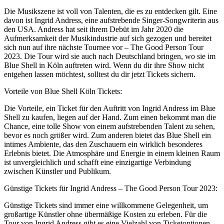
Die Musikszene ist voll von Talenten, die es zu entdecken gilt. Eine
davon ist Ingrid Andress, eine aufstrebende Singer-Songwriterin aus
den USA. Andress hat seit ihrem Debüt im Jahr 2020 die
Aufmerksamkeit der Musikindustrie auf sich gezogen und bereitet
sich nun auf ihre nächste Tournee vor – The Good Person Tour
2023. Die Tour wird sie auch nach Deutschland bringen, wo sie im
Blue Shell in Köln auftreten wird. Wenn du dir ihre Show nicht
entgehen lassen möchtest, solltest du dir jetzt Tickets sichern.
Vorteile von Blue Shell Köln Tickets:
Die Vorteile, ein Ticket für den Auftritt von Ingrid Andress im Blue
Shell zu kaufen, liegen auf der Hand. Zum einen bekommt man die
Chance, eine tolle Show von einem aufstrebenden Talent zu sehen,
bevor es noch größer wird. Zum anderen bietet das Blue Shell ein
intimes Ambiente, das den Zuschauern ein wirklich besonderes
Erlebnis bietet. Die Atmosphäre und Energie in einem kleinen Raum
ist unvergleichlich und schafft eine einzigartige Verbindung
zwischen Künstler und Publikum.
Günstige Tickets für Ingrid Andress – The Good Person Tour 2023:
Günstige Tickets sind immer eine willkommene Gelegenheit, um
großartige Künstler ohne übermäßige Kosten zu erleben. Für die
Tour von Ingrid Andress gibt es eine Vielzahl von Ticketoptionen,