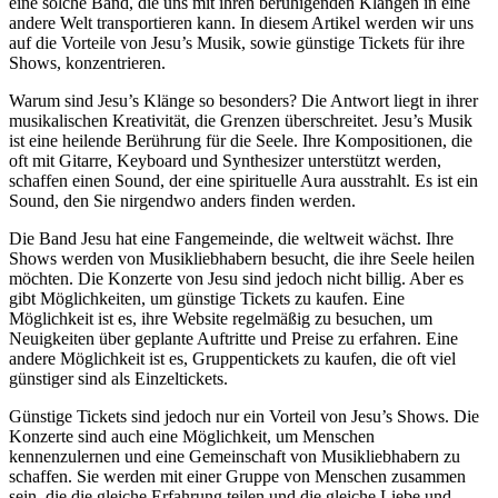
eine solche Band, die uns mit ihren beruhigenden Klängen in eine
andere Welt transportieren kann. In diesem Artikel werden wir uns
auf die Vorteile von Jesu’s Musik, sowie günstige Tickets für ihre
Shows, konzentrieren.
Warum sind Jesu’s Klänge so besonders? Die Antwort liegt in ihrer
musikalischen Kreativität, die Grenzen überschreitet. Jesu’s Musik
ist eine heilende Berührung für die Seele. Ihre Kompositionen, die
oft mit Gitarre, Keyboard und Synthesizer unterstützt werden,
schaffen einen Sound, der eine spirituelle Aura ausstrahlt. Es ist ein
Sound, den Sie nirgendwo anders finden werden.
Die Band Jesu hat eine Fangemeinde, die weltweit wächst. Ihre
Shows werden von Musikliebhabern besucht, die ihre Seele heilen
möchten. Die Konzerte von Jesu sind jedoch nicht billig. Aber es
gibt Möglichkeiten, um günstige Tickets zu kaufen. Eine
Möglichkeit ist es, ihre Website regelmäßig zu besuchen, um
Neuigkeiten über geplante Auftritte und Preise zu erfahren. Eine
andere Möglichkeit ist es, Gruppentickets zu kaufen, die oft viel
günstiger sind als Einzeltickets.
Günstige Tickets sind jedoch nur ein Vorteil von Jesu’s Shows. Die
Konzerte sind auch eine Möglichkeit, um Menschen
kennenzulernen und eine Gemeinschaft von Musikliebhabern zu
schaffen. Sie werden mit einer Gruppe von Menschen zusammen
sein, die die gleiche Erfahrung teilen und die gleiche Liebe und