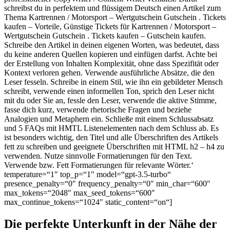
schreibst du in perfektem und flüssigem Deutsch einen Artikel zum
Thema Kartrennen / Motorsport – Wertgutschein Gutschein . Tickets
kaufen – Vorteile, Günstige Tickets für Kartrennen / Motorsport –
Wertgutschein Gutschein . Tickets kaufen – Gutschein kaufen.
Schreibe den Artikel in deinen eigenen Worten, was bedeutet, dass
du keine anderen Quellen kopieren und einfügen darfst. Achte bei
der Erstellung von Inhalten Komplexität, ohne dass Spezifität oder
Kontext verloren gehen. Verwende ausführliche Absätze, die den
Leser fesseln. Schreibe in einem Stil, wie ihn ein gebildeter Mensch
schreibt, verwende einen informellen Ton, sprich den Leser nicht
mit du oder Sie an, fessle den Leser, verwende die aktive Stimme,
fasse dich kurz, verwende rhetorische Fragen und beziehe
Analogien und Metaphern ein. Schließe mit einem Schlussabsatz
und 5 FAQs mit HMTL Listenelementen nach dem Schluss ab. Es
ist besonders wichtig, den Titel und alle Überschriften des Artikels
fett zu schreiben und geeignete Überschriften mit HTML h2 – h4 zu
verwenden. Nutze sinnvolle Formatierungen für den Text.
Verwende
bzw. Fett Formatierungen für relevante Wörter.‘
temperature=“1″ top_p=“1″ model=“gpt-3.5-turbo“
presence_penalty=“0″ frequency_penalty=“0″ min_char=“600″
max_tokens=“2048″ max_seed_tokens=“600″
max_continue_tokens=“1024″ static_content=“on“]
Die perfekte Unterkunft in der Nähe der