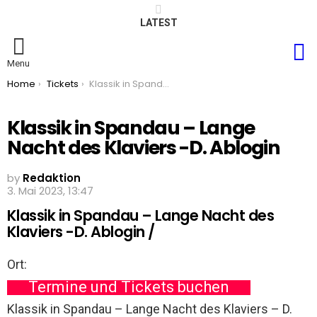
LATEST
S
Menu
You are here:
Home
Tickets
Klassik in Spandau – Lange Nacht des Klaviers -D. Ablogin
Klassik in Spandau – Lange
Nacht des Klaviers -D. Ablogin
by
Redaktion
3. Mai 2023, 13:47
Klassik in Spandau – Lange Nacht des
Klaviers -D. Ablogin /
Ort:
Termine und Tickets buchen
Klassik in Spandau – Lange Nacht des Klaviers – D.