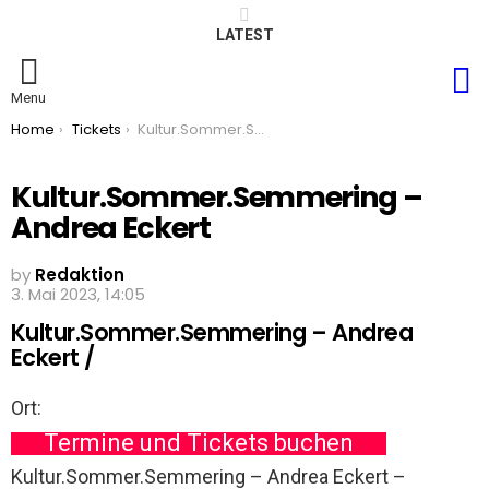
LATEST
S
Menu
You are here:
Home
Tickets
Kultur.Sommer.Semmering – Andrea Eckert
Kultur.Sommer.Semmering –
Andrea Eckert
by
Redaktion
3. Mai 2023, 14:05
Kultur.Sommer.Semmering – Andrea
Eckert /
Ort:
Termine und Tickets buchen
Kultur.Sommer.Semmering – Andrea Eckert –