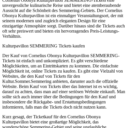
Cornelius Obonya Kulturpavillon SEMMERING-Tickets eine
unvergessliche kulinarische Reise und bietet eine atemberaubende
Aussicht auf die Schönheit des Semmering-Gebiets. Der Cornelius
Obonya Kulturpavillon ist ein einmaliger Veranstaltungsort, der mit
seinem modernen und zugleich eleganten Design für eine
einzigartige Atmosphäre sorgt. Darüber hinaus sind die Tickets auch
oft sehr preiswert und bieten ein hervorragendes Preis-Leistungs-
Verhältnis.
Kulturpavillon SEMMERING Tickets kaufen
Der Kauf von Cornelius Obonya Kulturpavillon SEMMERING-
Tickets ist einfach und unkompliziert. Es gibt verschiedene
Möglichkeiten, um an Eintrittskarten zu kommen. Die einfachste
Möglichkeit ist, online Tickets zu kaufen. Es gibt eine Vielzahl von
Websites, die den Kauf von Tickets für den
Kultur.Sommer.Semmering anbieten, darunter auch die offizielle
Website. Beim Kauf von Tickets über das Internet ist es wichtig,
darauf zu achten, dass man auf einer seriösen Website einkauft. Man
sollte sich auch immer über die Bedingungen für den Kauf und
insbesondere die Rückgabe- und Erstattungsbedingungen
informieren, falls man die Tickets doch nicht nutzen kann.
Kurz gesagt, der Ticketkauf für den Cornelius Obonya
Kulturpavillon bietet eine großartige Möglichkeit, das
wunderschöne Semmering-Gebiet und seine unglaubliche