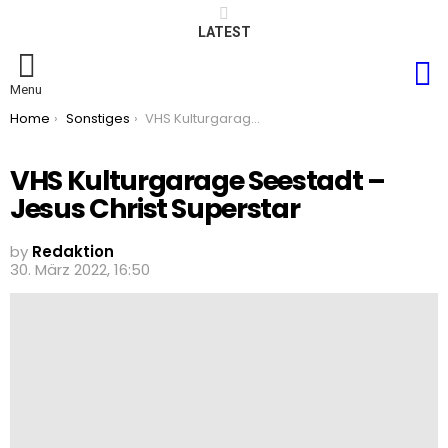
LATEST
S
Menu
You are here:
Home
Sonstiges
VHS Kulturgarage Seestadt – Jesus Christ Superstar
VHS Kulturgarage Seestadt –
Jesus Christ Superstar
by
Redaktion
30. März 2022, 16:50