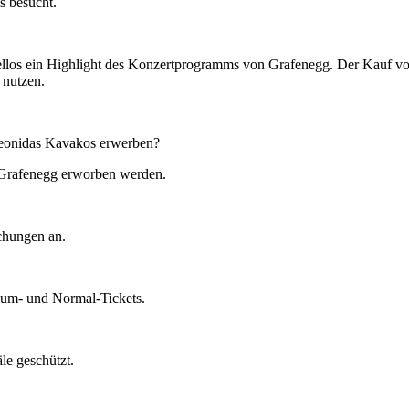
ss besucht.
los ein Highlight des Konzertprogramms von Grafenegg. Der Kauf von 
 nutzen.
Leonidas Kavakos erwerben?
s Grafenegg erworben werden.
chungen an.
ium- und Normal-Tickets.
le geschützt.