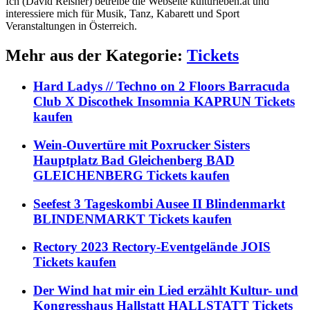
Ich (David Reisner) betreibe die Webseite kulturleben.at und
interessiere mich für Musik, Tanz, Kabarett und Sport
Veranstaltungen in Österreich.
Mehr aus der Kategorie:
Tickets
Hard Ladys // Techno on 2 Floors Barracuda
Club X Discothek Insomnia KAPRUN Tickets
kaufen
Wein-Ouvertüre mit Poxrucker Sisters
Hauptplatz Bad Gleichenberg BAD
GLEICHENBERG Tickets kaufen
Seefest 3 Tageskombi Ausee II Blindenmarkt
BLINDENMARKT Tickets kaufen
Rectory 2023 Rectory-Eventgelände JOIS
Tickets kaufen
Der Wind hat mir ein Lied erzählt Kultur- und
Kongresshaus Hallstatt HALLSTATT Tickets