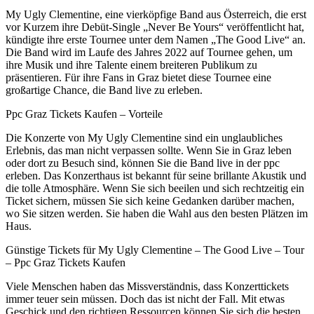
My Ugly Clementine, eine vierköpfige Band aus Österreich, die erst
vor Kurzem ihre Debüt-Single „Never Be Yours“ veröffentlicht hat,
kündigte ihre erste Tournee unter dem Namen „The Good Live“ an.
Die Band wird im Laufe des Jahres 2022 auf Tournee gehen, um
ihre Musik und ihre Talente einem breiteren Publikum zu
präsentieren. Für ihre Fans in Graz bietet diese Tournee eine
großartige Chance, die Band live zu erleben.
Ppc Graz Tickets Kaufen – Vorteile
Die Konzerte von My Ugly Clementine sind ein unglaubliches
Erlebnis, das man nicht verpassen sollte. Wenn Sie in Graz leben
oder dort zu Besuch sind, können Sie die Band live in der ppc
erleben. Das Konzerthaus ist bekannt für seine brillante Akustik und
die tolle Atmosphäre. Wenn Sie sich beeilen und sich rechtzeitig ein
Ticket sichern, müssen Sie sich keine Gedanken darüber machen,
wo Sie sitzen werden. Sie haben die Wahl aus den besten Plätzen im
Haus.
Günstige Tickets für My Ugly Clementine – The Good Live – Tour
– Ppc Graz Tickets Kaufen
Viele Menschen haben das Missverständnis, dass Konzerttickets
immer teuer sein müssen. Doch das ist nicht der Fall. Mit etwas
Geschick und den richtigen Ressourcen können Sie sich die besten