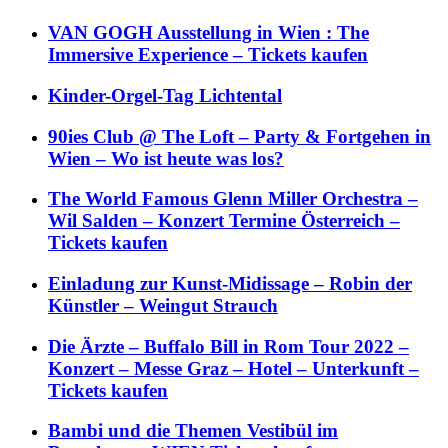
VAN GOGH Ausstellung in Wien : The
Immersive Experience – Tickets kaufen
Kinder-Orgel-Tag Lichtental
90ies Club @ The Loft – Party & Fortgehen in
Wien – Wo ist heute was los?
The World Famous Glenn Miller Orchestra –
Wil Salden – Konzert Termine Österreich –
Tickets kaufen
Einladung zur Kunst-Midissage – Robin der
Künstler – Weingut Strauch
Die Ärzte – Buffalo Bill in Rom Tour 2022 –
Konzert – Messe Graz – Hotel – Unterkunft –
Tickets kaufen
Bambi und die Themen Vestibül im