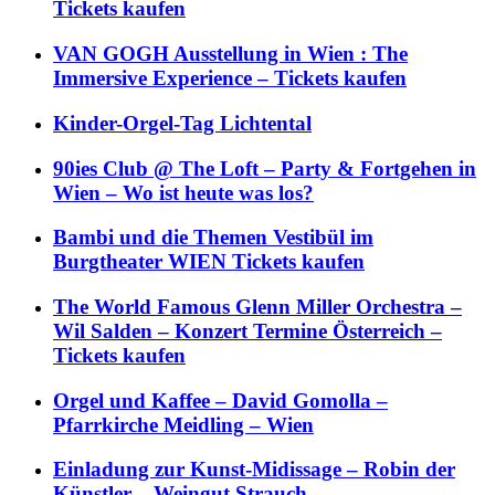
Tickets kaufen
VAN GOGH Ausstellung in Wien : The
Immersive Experience – Tickets kaufen
Kinder-Orgel-Tag Lichtental
90ies Club @ The Loft – Party & Fortgehen in
Wien – Wo ist heute was los?
Bambi und die Themen Vestibül im
Burgtheater WIEN Tickets kaufen
The World Famous Glenn Miller Orchestra –
Wil Salden – Konzert Termine Österreich –
Tickets kaufen
Orgel und Kaffee – David Gomolla –
Pfarrkirche Meidling – Wien
Einladung zur Kunst-Midissage – Robin der
Künstler – Weingut Strauch