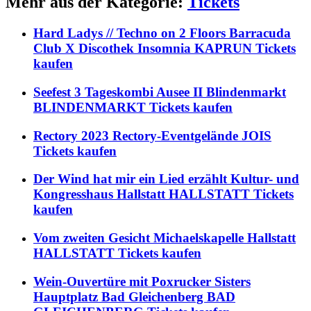
Mehr aus der Kategorie:
Tickets
Hard Ladys // Techno on 2 Floors Barracuda
Club X Discothek Insomnia KAPRUN Tickets
kaufen
Seefest 3 Tageskombi Ausee II Blindenmarkt
BLINDENMARKT Tickets kaufen
Rectory 2023 Rectory-Eventgelände JOIS
Tickets kaufen
Der Wind hat mir ein Lied erzählt Kultur- und
Kongresshaus Hallstatt HALLSTATT Tickets
kaufen
Vom zweiten Gesicht Michaelskapelle Hallstatt
HALLSTATT Tickets kaufen
Wein-Ouvertüre mit Poxrucker Sisters
Hauptplatz Bad Gleichenberg BAD