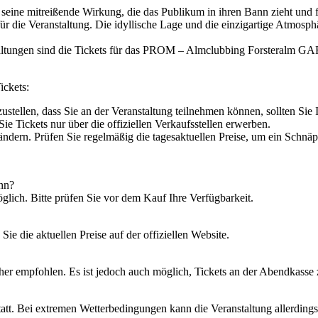
seine mitreißende Wirkung, die das Publikum in ihren Bann zieht und f
für die Veranstaltung. Die idyllische Lage und die einzigartige Atmos
taltungen sind die Tickets für das PROM – Almclubbing Forsteralm GAF
ckets:
stellen, dass Sie an der Veranstaltung teilnehmen können, sollten Sie I
ie Tickets nur über die offiziellen Verkaufsstellen erwerben.
 ändern. Prüfen Sie regelmäßig die tagesaktuellen Preise, um ein Schnäp
ann?
glich. Bitte prüfen Sie vor dem Kauf Ihre Verfügbarkeit.
Sie die aktuellen Preise auf der offiziellen Website.
her empfohlen. Es ist jedoch auch möglich, Tickets an der Abendkasse z
tatt. Bei extremen Wetterbedingungen kann die Veranstaltung allerdin