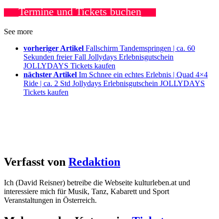
Termine und Tickets buchen
See more
vorheriger Artikel
Fallschirm Tandemspringen | ca. 60
Sekunden freier Fall Jollydays Erlebnisgutschein
JOLLYDAYS Tickets kaufen
nächster Artikel
Im Schnee ein echtes Erlebnis | Quad 4×4
Ride | ca. 2 Std Jollydays Erlebnisgutschein JOLLYDAYS
Tickets kaufen
Verfasst von
Redaktion
Ich (David Reisner) betreibe die Webseite kulturleben.at und
interessiere mich für Musik, Tanz, Kabarett und Sport
Veranstaltungen in Österreich.