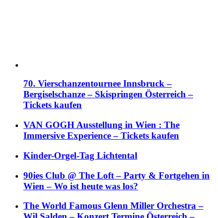
70. Vierschanzentournee Innsbruck –
Bergiselschanze – Skispringen Österreich –
Tickets kaufen
VAN GOGH Ausstellung in Wien : The
Immersive Experience – Tickets kaufen
Kinder-Orgel-Tag Lichtental
90ies Club @ The Loft – Party & Fortgehen in
Wien – Wo ist heute was los?
The World Famous Glenn Miller Orchestra –
Wil Salden – Konzert Termine Österreich –