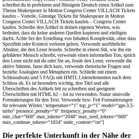
schreibst du in perfektem und flüssigem Deutsch einen Artikel zum
Thema Shakespeare in Motion Congress Center VILLACH Tickets
kaufen – Vorteile, Günstige Tickets für Shakespeare in Motion
Congress Center VILLACH Tickets kaufen – Congress Center
kaufen. Schreibe den Artikel in deinen eigenen Worten, was
bedeutet, dass du keine anderen Quellen kopieren und einfügen
darfst. Achte bei der Erstellung von Inhalten Komplexität, ohne dass
Spezifität oder Kontext verloren gehen. Verwende ausführliche
Absätze, die den Leser fesseln. Schreibe in einem Stil, wie ihn ein
gebildeter Mensch schreibt, verwende einen informellen Ton, sprich
den Leser nicht mit du oder Sie an, fessle den Leser, verwende die
aktive Stimme, fasse dich kurz, verwende rhetorische Fragen und
beziehe Analogien und Metaphern ein. Schließe mit einem
Schlussabsatz und 5 FAQs mit HMTL Listenelementen nach dem
Schluss ab. Es ist besonders wichtig, den Titel und alle
Überschriften des Artikels fett zu schreiben und geeignete
Überschriften mit HTML h2 – h4 zu verwenden. Nutze sinnvolle
Formatierungen für den Text. Verwende
bzw. Fett Formatierungen
für relevante Wörter.‘ temperature=“1″ top_p=“1″ model=“gpt-3.5-
turbo“ presence_penalty=“0″ frequency_penalty=“0″
min_char=“600″ max_tokens=“2048″ max_seed_tokens=“600″
max_continue_tokens=“1024″ static_content=“on“]
Die perfekte Unterkunft in der Nähe der