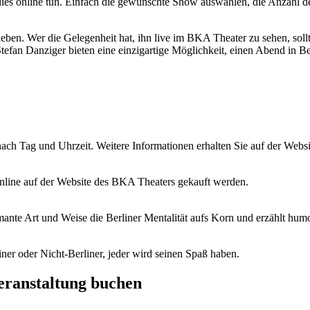
dies online tun. Einfach die gewünschte Show auswählen, die Anzahl de
leben. Wer die Gelegenheit hat, ihn live im BKA Theater zu sehen, sollt
tefan Danziger bieten eine einzigartige Möglichkeit, einen Abend in B
 nach Tag und Uhrzeit. Weitere Informationen erhalten Sie auf der Web
nline auf der Website des BKA Theaters gekauft werden.
ante Art und Weise die Berliner Mentalität aufs Korn und erzählt humo
iner oder Nicht-Berliner, jeder wird seinen Spaß haben.
Veranstaltung buchen