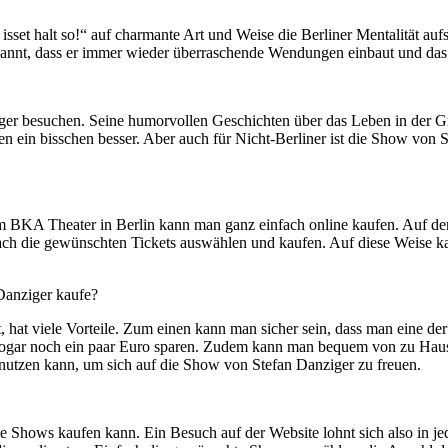
isset halt so!“ auf charmante Art und Weise die Berliner Mentalität au
kannt, dass er immer wieder überraschende Wendungen einbaut und das 
er besuchen. Seine humorvollen Geschichten über das Leben in der Gro
hen ein bisschen besser. Aber auch für Nicht-Berliner ist die Show von 
im BKA Theater in Berlin kann man ganz einfach online kaufen. Auf der
 die gewünschten Tickets auswählen und kaufen. Auf diese Weise kann
Danziger kaufe?
hat viele Vorteile. Zum einen kann man sicher sein, dass man eine der
n sogar noch ein paar Euro sparen. Zudem kann man bequem von zu Haus
r nutzen kann, um sich auf die Show von Stefan Danziger zu freuen.
e Shows kaufen kann. Ein Besuch auf der Website lohnt sich also in je