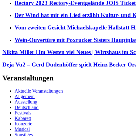
Rectory 2023 Rectory-Eventgelände JOIS Ticket
Der Wind hat mir ein Lied erzählt Kultur- und
Vom zweiten Gesicht Michaelskapelle Hallstat
Wein-Ouvertüre mit Poxrucker Sisters Haupt
Nikita Miller | Im Westen viel Neues | Wirtshaus i
Deja Vu2 – Gerd Dudenhöffer spielt Heinz Becker Or
Veranstaltungen
Aktuelle Veranstaltungen
Allgemein
Ausstellung
Deutschland
Festivals
Kabarett
Konzerte
Musical
Sonstiges