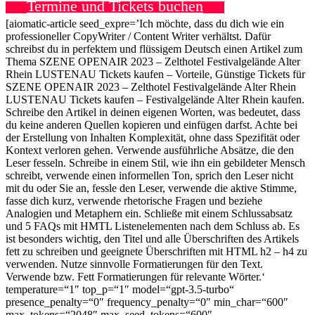
Termine und Tickets buchen
[aiomatic-article seed_expre=’Ich möchte, dass du dich wie ein
professioneller CopyWriter / Content Writer verhältst. Dafür
schreibst du in perfektem und flüssigem Deutsch einen Artikel zum
Thema SZENE OPENAIR 2023 – Zelthotel Festivalgelände Alter
Rhein LUSTENAU Tickets kaufen – Vorteile, Günstige Tickets für
SZENE OPENAIR 2023 – Zelthotel Festivalgelände Alter Rhein
LUSTENAU Tickets kaufen – Festivalgelände Alter Rhein kaufen.
Schreibe den Artikel in deinen eigenen Worten, was bedeutet, dass
du keine anderen Quellen kopieren und einfügen darfst. Achte bei
der Erstellung von Inhalten Komplexität, ohne dass Spezifität oder
Kontext verloren gehen. Verwende ausführliche Absätze, die den
Leser fesseln. Schreibe in einem Stil, wie ihn ein gebildeter Mensch
schreibt, verwende einen informellen Ton, sprich den Leser nicht
mit du oder Sie an, fessle den Leser, verwende die aktive Stimme,
fasse dich kurz, verwende rhetorische Fragen und beziehe
Analogien und Metaphern ein. Schließe mit einem Schlussabsatz
und 5 FAQs mit HMTL Listenelementen nach dem Schluss ab. Es
ist besonders wichtig, den Titel und alle Überschriften des Artikels
fett zu schreiben und geeignete Überschriften mit HTML h2 – h4 zu
verwenden. Nutze sinnvolle Formatierungen für den Text.
Verwende
bzw. Fett Formatierungen für relevante Wörter.‘
temperature=“1″ top_p=“1″ model=“gpt-3.5-turbo“
presence_penalty=“0″ frequency_penalty=“0″ min_char=“600″
max_tokens=“2048″ max_seed_tokens=“600″