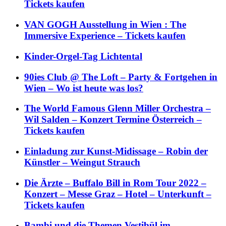
Tickets kaufen
VAN GOGH Ausstellung in Wien : The
Immersive Experience – Tickets kaufen
Kinder-Orgel-Tag Lichtental
90ies Club @ The Loft – Party & Fortgehen in
Wien – Wo ist heute was los?
The World Famous Glenn Miller Orchestra –
Wil Salden – Konzert Termine Österreich –
Tickets kaufen
Einladung zur Kunst-Midissage – Robin der
Künstler – Weingut Strauch
Die Ärzte – Buffalo Bill in Rom Tour 2022 –
Konzert – Messe Graz – Hotel – Unterkunft –
Tickets kaufen
Bambi und die Themen Vestibül im