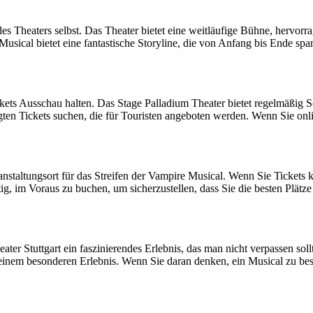
z des Theaters selbst. Das Theater bietet eine weitläufige Bühne, herv
ical bietet eine fantastische Storyline, die von Anfang bis Ende spanne
ckets Ausschau halten. Das Stage Palladium Theater bietet regelmäßig
gten Tickets suchen, die für Touristen angeboten werden. Wenn Sie onli
ranstaltungsort für das Streifen der Vampire Musical. Wenn Sie Tickets
ig, im Voraus zu buchen, um sicherzustellen, dass Sie die besten Plätze
ter Stuttgart ein faszinierendes Erlebnis, das man nicht verpassen so
inem besonderen Erlebnis. Wenn Sie daran denken, ein Musical zu besu