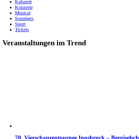
Kabarett
Konzerte
Musical
Sonstiges
Sport
Tickets
Veranstaltungen im Trend
70. Vierschanzentournee Innsbruck – Bergiselsch