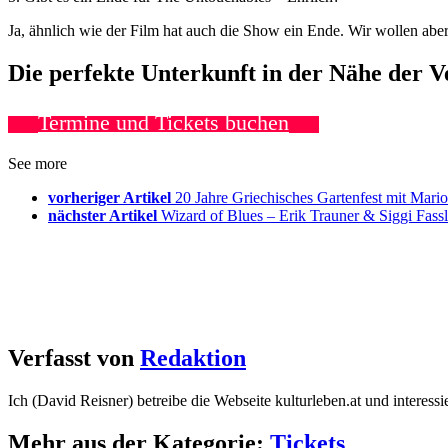
Ja, ähnlich wie der Film hat auch die Show ein Ende. Wir wollen aber 
Die perfekte Unterkunft in der Nähe der 
Termine und Tickets buchen
See more
vorheriger Artikel
20 Jahre Griechisches Gartenfest mit Mari
nächster Artikel
Wizard of Blues – Erik Trauner & Siggi Fas
Verfasst von
Redaktion
Ich (David Reisner) betreibe die Webseite kulturleben.at und interess
Mehr aus der Kategorie:
Tickets