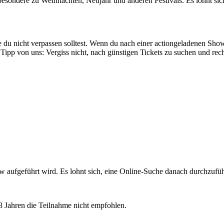
nsbesondere zu Weihnachten, Neujahr und anderen Festivals. Es lohnt s
die du nicht verpassen solltest. Wenn du nach einer actiongeladenen Sh
 Tipp von uns: Vergiss nicht, nach günstigen Tickets zu suchen und rech
w aufgeführt wird. Es lohnt sich, eine Online-Suche danach durchzufü
8 Jahren die Teilnahme nicht empfohlen.