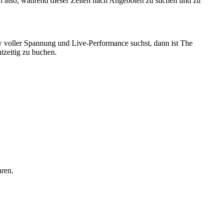
ich also, während dieser Zeiten nach Angeboten zu suchen und zu
ow voller Spannung und Live-Performance suchst, dann ist The
tzeitig zu buchen.
hren.