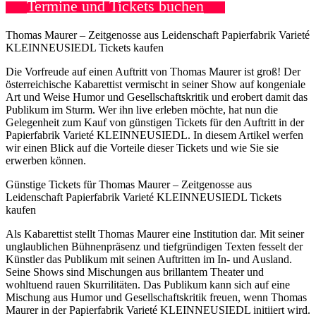
Termine und Tickets buchen
Thomas Maurer – Zeitgenosse aus Leidenschaft Papierfabrik Varieté
KLEINNEUSIEDL Tickets kaufen
Die Vorfreude auf einen Auftritt von Thomas Maurer ist groß! Der
österreichische Kabarettist vermischt in seiner Show auf kongeniale
Art und Weise Humor und Gesellschaftskritik und erobert damit das
Publikum im Sturm. Wer ihn live erleben möchte, hat nun die
Gelegenheit zum Kauf von günstigen Tickets für den Auftritt in der
Papierfabrik Varieté KLEINNEUSIEDL. In diesem Artikel werfen
wir einen Blick auf die Vorteile dieser Tickets und wie Sie sie
erwerben können.
Günstige Tickets für Thomas Maurer – Zeitgenosse aus
Leidenschaft Papierfabrik Varieté KLEINNEUSIEDL Tickets
kaufen
Als Kabarettist stellt Thomas Maurer eine Institution dar. Mit seiner
unglaublichen Bühnenpräsenz und tiefgründigen Texten fesselt der
Künstler das Publikum mit seinen Auftritten im In- und Ausland.
Seine Shows sind Mischungen aus brillantem Theater und
wohltuend rauen Skurrilitäten. Das Publikum kann sich auf eine
Mischung aus Humor und Gesellschaftskritik freuen, wenn Thomas
Maurer in der Papierfabrik Varieté KLEINNEUSIEDL initiiert wird.