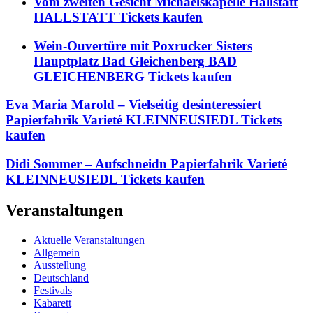
Vom zweiten Gesicht Michaelskapelle Hallstatt
HALLSTATT Tickets kaufen
Wein-Ouvertüre mit Poxrucker Sisters
Hauptplatz Bad Gleichenberg BAD
GLEICHENBERG Tickets kaufen
Eva Maria Marold – Vielseitig desinteressiert
Papierfabrik Varieté KLEINNEUSIEDL Tickets
kaufen
Didi Sommer – Aufschneidn Papierfabrik Varieté
KLEINNEUSIEDL Tickets kaufen
Veranstaltungen
Aktuelle Veranstaltungen
Allgemein
Ausstellung
Deutschland
Festivals
Kabarett