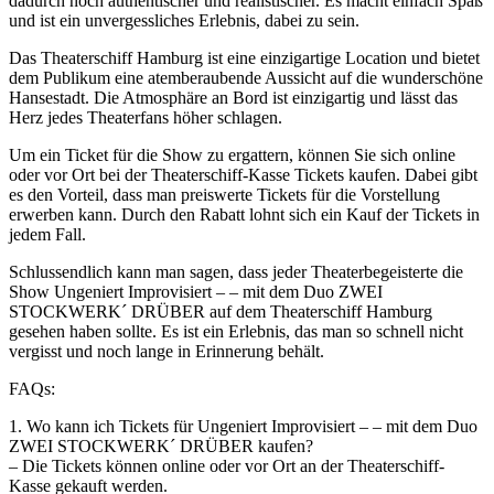
dadurch noch authentischer und realistischer. Es macht einfach Spaß
und ist ein unvergessliches Erlebnis, dabei zu sein.
Das Theaterschiff Hamburg ist eine einzigartige Location und bietet
dem Publikum eine atemberaubende Aussicht auf die wunderschöne
Hansestadt. Die Atmosphäre an Bord ist einzigartig und lässt das
Herz jedes Theaterfans höher schlagen.
Um ein Ticket für die Show zu ergattern, können Sie sich online
oder vor Ort bei der Theaterschiff-Kasse Tickets kaufen. Dabei gibt
es den Vorteil, dass man preiswerte Tickets für die Vorstellung
erwerben kann. Durch den Rabatt lohnt sich ein Kauf der Tickets in
jedem Fall.
Schlussendlich kann man sagen, dass jeder Theaterbegeisterte die
Show Ungeniert Improvisiert – – mit dem Duo ZWEI
STOCKWERK´ DRÜBER auf dem Theaterschiff Hamburg
gesehen haben sollte. Es ist ein Erlebnis, das man so schnell nicht
vergisst und noch lange in Erinnerung behält.
FAQs:
1. Wo kann ich Tickets für Ungeniert Improvisiert – – mit dem Duo
ZWEI STOCKWERK´ DRÜBER kaufen?
– Die Tickets können online oder vor Ort an der Theaterschiff-
Kasse gekauft werden.