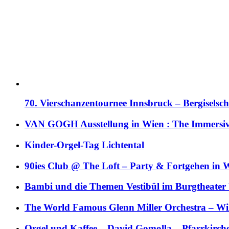
70. Vierschanzentournee Innsbruck – Bergiselsch
VAN GOGH Ausstellung in Wien : The Immersive
Kinder-Orgel-Tag Lichtental
90ies Club @ The Loft – Party & Fortgehen in W
Bambi und die Themen Vestibül im Burgtheater
The World Famous Glenn Miller Orchestra – Wil 
Orgel und Kaffee – David Gomolla – Pfarrkirch