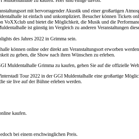
GI Muldentalhalle zu kaufen. Hier sind einige davon:
anstaltungsort mit hervorragender Akustik und einer großartigen Atmos
entalhalle ist einfach und unkompliziert. Besucher können Tickets onl
von VoXXclub und bietet die Möglichkeit, die Musik und die Performan
uldentalhalle ist günstig im Vergleich zu anderen Veranstaltungen die
hlights des Jahres 2022 in Grimma sein.
alle können online oder direkt am Veranstaltungsort erworben werden.
ichkeit zu geben, die Show nach ihren Wünschen zu erleben.
GI Muldentalhalle Grimma zu kaufen, gehen Sie auf die offizielle We
interstadl Tour 2022 in der GGI Muldentalhalle eine großartige Möglic
ie sie live auf der Bühne erleben werden.
online kaufen.
 jedoch bei einem erschwinglichen Preis.